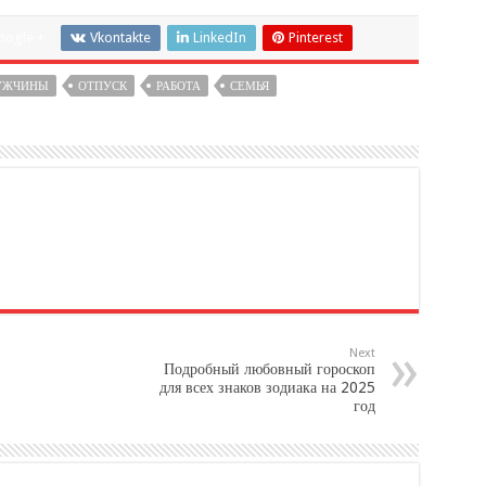
oogle +
Vkontakte
LinkedIn
Pinterest
УЖЧИНЫ
ОТПУСК
РАБОТА
СЕМЬЯ
Next
Подробный любовный гороскоп
для всех знаков зодиака на 2025
год