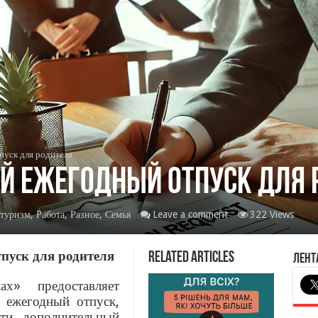
уск для родителя
й ежегодный отпуск для 
 туризм
,
Работа
,
Разное
,
Семья
Leave a comment
322 Views
пуск для родителя
Related Articles
Лент
х» предоставляет
 ежегодный отпуск,
сти, дополнительный