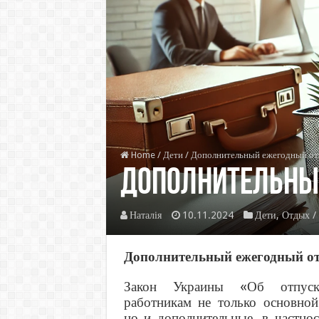
Home
/
Дети
/
Дополнительный ежегодный отп
Дополнительны
Наталія
10.11.2024
Дети
,
Отдых /
Дополнительный ежегодный от
Закон Украины «Об отпуска
работникам не только основной
но и дополнительные, в частно