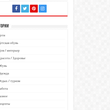
гории
Дети
етская обувь
ом / интерьер
расота / Здоровье
Обувь
Одежда
тдых / туризм
абота
азное
Рецепты