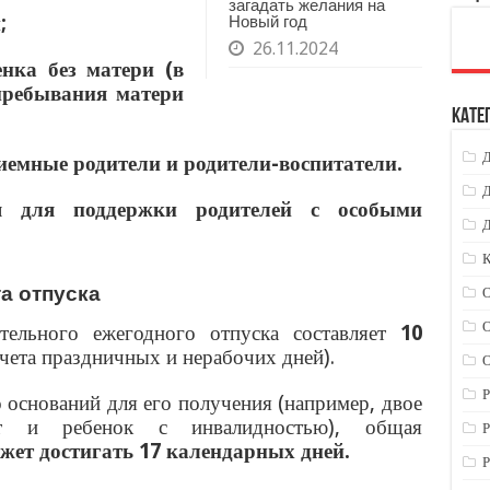
загадать желания на
;
Новый год
26.11.2024
нка без матери (в
 пребывания матери
Кате
иемные родители и родители-воспитатели.
Д
ся для поддержки родителей с особыми
Д
К
а отпуска
ельного ежегодного отпуска составляет
10
чета праздничных и нерабочих дней).
О
Р
 оснований для его получения (например, двое
 и ребенок с инвалидностью), общая
Р
жет достигать 17 календарных дней.