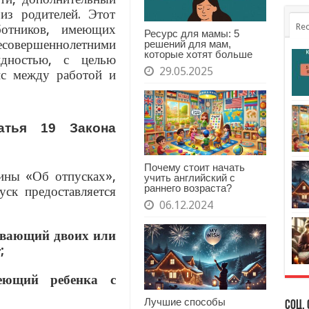
из родителей. Этот
ботников, имеющих
Rec
Ресурс для мамы: 5
совершеннолетними
решений для мам,
которые хотят больше
дностью, с целью
29.05.2025
нс между работой и
атья 19 Закона
Почему стоит начать
аины «Об отпусках»,
учить английский с
раннего возраста?
ск предоставляется
06.12.2024
тывающий двоих или
;
еющий ребенка с
Лучшие способы
Соц. 