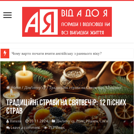
Чому варто почати вчити англійську з раннього віку?
Home
/
Дім/інтер'єр
/
Традиційні страви на Святвечір: 12 пісних
страв
Традиційні страви на Святвечір: 12 пісних
страв
Наталія
20.11.2024
Дім/інтер'єр
,
Різне
,
Рецепти
,
Сім'я
Leave a comment
757 Views