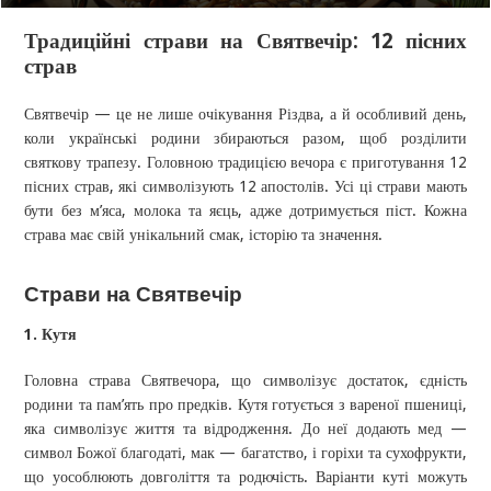
Традиційні страви на Святвечір: 12 пісних
страв
Святвечір — це не лише очікування Різдва, а й особливий день,
коли українські родини збираються разом, щоб розділити
святкову трапезу. Головною традицією вечора є приготування 12
пісних страв, які символізують 12 апостолів. Усі ці страви мають
бути без м’яса, молока та яєць, адже дотримується піст. Кожна
страва має свій унікальний смак, історію та значення.
Cтрави на Святвечір
1. Кутя
Головна страва Святвечора, що символізує достаток, єдність
родини та пам’ять про предків. Кутя готується з вареної пшениці,
яка символізує життя та відродження. До неї додають мед —
символ Божої благодаті, мак — багатство, і горіхи та сухофрукти,
що уособлюють довголіття та родючість. Варіанти куті можуть