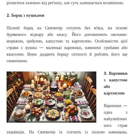
різнитися залежно від регіону, але суть залишається незмінною.
2. Борщ з вушками
Пісний борщ на Святвечір готують без м’яса, на основі
бурякового відвару або квасу. Його доповнюють овочами:
морквою, цибулею, капустою та картоплею. Особливістю цієї
страви є вушка — маленькі вареники, начинені грибами або
квасолею. Вони додають борщу ситності й роблять його ще
смачнішим.
3. Вареники
з капустою
або
картоплею
Вареники —
одна з
найулюблені
ших страв
українців. На Святвечір їх готують із пісною начинкою,