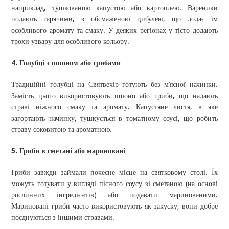
наприклад, тушкованою капустою або картоплею. Вареники
подають гарячими, з обсмаженою цибулею, що додає їм
особливого аромату та смаку. У деяких регіонах у тісто додають
трохи узвару для особливого кольору.
4. Голубці з пшоном або грибами
Традиційні голубці на Святвечір готують без м’ясної начинки.
Замість цього використовують пшоно або гриби, що надають
страві ніжного смаку та аромату. Капустяне листя, в яке
загортають начинку, тушкується в томатному соусі, що робить
страву соковитою та ароматною.
5. Гриби в сметані або мариновані
Гриби завжди займали почесне місце на святковому столі. Їх
можуть готувати у вигляді пісного соусу зі сметаною (на основі
рослинних інгредієнтів) або подавати маринованими.
Мариновані гриби часто використовують як закуску, вони добре
поєднуються з іншими стравами.