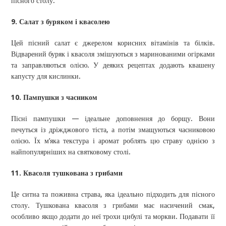
пісного столу.
9. Салат з буряком і квасолею
Цей пісний салат є джерелом корисних вітамінів та білків.
Відварений буряк і квасоля змішуються з маринованими огірками
та заправляються олією. У деяких рецептах додають квашену
капусту для кислинки.
10. Пампушки з часником
Пісні пампушки — ідеальне доповнення до борщу. Вони
печуться із дріжджового тіста, а потім змащуються часниковою
олією. Їх м’яка текстура і аромат роблять цю страву однією з
найпопулярніших на святковому столі.
11. Квасоля тушкована з грибами
Це ситна та поживна страва, яка ідеально підходить для пісного
столу. Тушкована квасоля з грибами має насичений смак,
особливо якщо додати до неї трохи цибулі та моркви. Подавати її