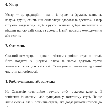
6. Узвар
Узвар — це традиційний напій із сушених фруктів, таких як
яблука, груші, сливи. Він символізує здоров’я та достаток. Узвар
готують заздалегідь, щоб фрукти встигли добре настоятися й
віддати напою свій смак та аромат. Напій подають охолодженим
або теплим.
7. Оселедець
Солений оселедець — одна з небагатьох рибних страв на столі.
Його подають з цибулею, олією та часом додають трохи
лимонного соку для свіжості. Оселедець є символом духовної
чистоти та помірності.
8. Риба тушкована або запечена
На Святвечір традиційно готують рибу, зокрема коропа. Її
запікають із овочами або тушкують у томатному соусі. Це не
лише смачна, але й поживна страва, яка додає різноманітності до