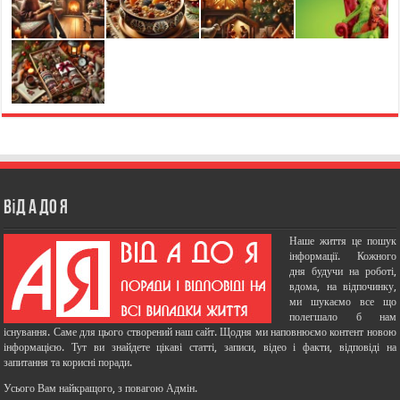
Від А до Я
Наше життя це пошук
інформації. Кожного
дня будучи на роботі,
вдома, на відпочинку,
ми шукаємо все що
полегшало б нам
існування. Саме для цього створений наш сайт. Щодня ми наповнюємо контент новою
інформацією. Тут ви знайдете цікаві статті, записи, відео і факти, відповіді на
запитання та корисні поради.
Усього Вам найкращого, з повагою Адмін.