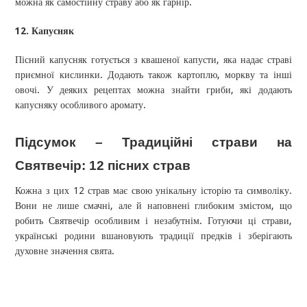
можна як самостійну страву або як гарнір.
12. Капусняк
Пісний капусняк готується з квашеної капусти, яка надає страві
приємної кислинки. Додають також картоплю, моркву та інші
овочі. У деяких рецептах можна знайти гриби, які додають
капусняку особливого аромату.
Підсумок – Традиційні страви на
Святвечір: 12 пісних страв
Кожна з цих 12 страв має свою унікальну історію та символіку.
Вони не лише смачні, але й наповнені глибоким змістом, що
робить Святвечір особливим і незабутнім. Готуючи ці страви,
українські родини вшановують традиції предків і зберігають
духовне значення свята.