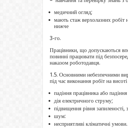
– навчання та перевірку знань з 
медичний огляд;
мають стаж верхолазних робіт 
нижче
3-го.
Працівники, що допускаються вп
повинні працювати під безпосере
наказом роботодавця.
1.5. Основними небезпечними ви
під час виконання робіт на висоті 
падіння працівника або падіння
дія електричного струму;
підвищення рівня запиленості, з
шум:
несприятливі кліматичні умови.