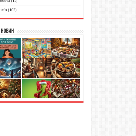
Робота
(15)
ім'я
(103)
 новин