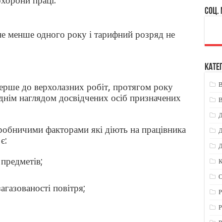
охорони праці:
Соц.
не менше одного року і тарифний розряд не
Катег
ерше до верхолазних робіт, протягом року
днім наглядом досвідчених осіб призначених
В
Д
робничими факторами які діють на працівника
Д
є:
Д
 предметів;
К
агазованості повітря;
Р
Р