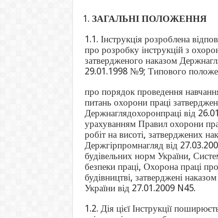
ЗАГАЛЬНІ ПОЛОЖЕННЯ
1.1. Інструкція розроблена відп
про розробку інструкцій з охорон
затвердженого наказом Держнагл
29.01.1998 №9; Типового полож
про порядок проведення навчання 
питань охорони праці затвердже
Держнаглядохоронпраці від 26.01
урахуванням Правил охорони прац
робіт на висоті, затверджених на
Держгірпромнагляд від 27.03.20
будівельних норм України, Систе
безпеки праці, Охорона праці пр
будівництві, затверджені наказо
України від 27.01.2009 N45.
1.2. Дія цієї Інструкції поширюєт