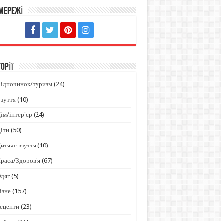
 мережі
орії
Відпочинок/туризм
(24)
зуття
(10)
ім/інтер'єр
(24)
іти
(50)
итяче взуття
(10)
раса/Здоров'я
(67)
Одяг
(5)
ізне
(157)
ецепти
(23)