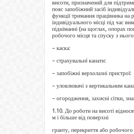
висоти, призначений для підтримк
пояс запобіжний засіб індивідуа
функції тримання працівника на 
індивідуального місці під час ви
підніманні (на щоглах, опорах по
робочого місця та спуску з нього
– каска:
– страхувальнi канати:
– запобіжні верхолазні пристрої:
– уловлювачі з вертикальним кан
– огородження, захисні сітки, зн
1.10. До роботи на висоті віднос
м і більше від поверхні
гранту, перекриття або робочого