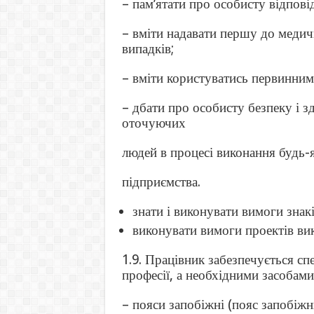
– пам’ятати про особисту відпові
– вміти надавати першу до медич
випадків;
– вміти користуватись первинним
– дбати про особисту безпеку і зд
оточуючих
людей в процесі виконання будь-я
підприємства.
знати і виконувати вимоги знакі
виконувати вимоги проектів вик
1.9. Працівник забезпечується сп
професії, а необхідними засобами 
– пояси запобіжні (пояс запобіжн