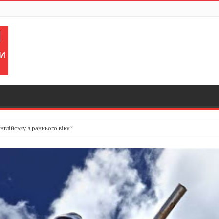
нглійську з раннього віку?