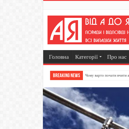
Головна
Категорії
Про нас
Breaking News
Чому варто почати вчити а