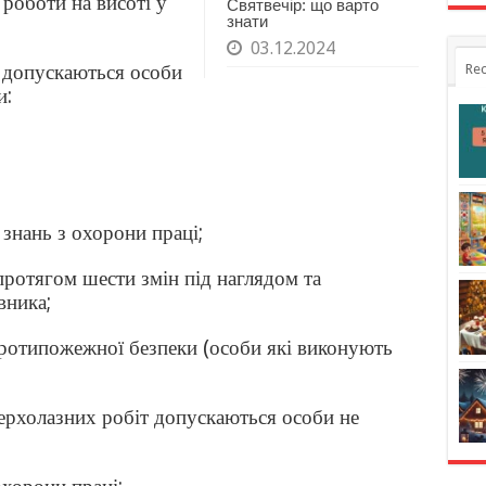
роботи на висоті у
Святвечір: що варто
знати
03.12.2024
і допускаються особи
Rec
и:
 знань з охорони праці;
протягом шести змін під наглядом та
вника;
 протипожежної безпеки (особи які виконують
верхолазних робіт допускаються особи не