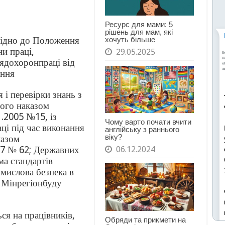
Ресурс для мами: 5
рішень для мам, які
овідно до Положення
хочуть більше
и праці,
29.05.2025
ядохоронпраці від
ення
і перевірки знань з
ного наказом
.2005 №15, із
Чому варто почати вчити
і під час виконання
англійську з раннього
віку?
казом
07 № 62; Державних
06.12.2024
ма стандартів
омислова безпека в
м Мінрегіонбуду
ься на працівників,
Обряди та прикмети на