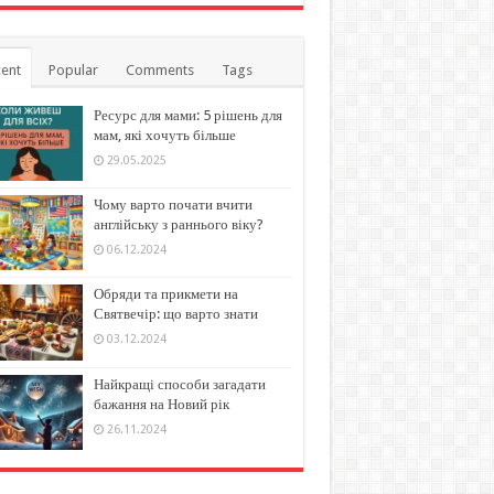
ent
Popular
Comments
Tags
Ресурс для мами: 5 рішень для
мам, які хочуть більше
29.05.2025
Чому варто почати вчити
англійську з раннього віку?
06.12.2024
Обряди та прикмети на
Святвечір: що варто знати
03.12.2024
Найкращі способи загадати
бажання на Новий рік
26.11.2024