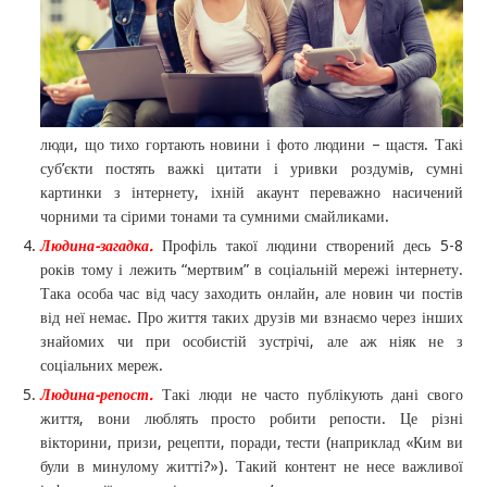
люди, що тихо гортають новини і фото людини – щастя. Такі
суб’єкти постять важкі цитати і уривки роздумів, сумні
картинки з інтернету, іхній акаунт переважно насичений
чорними та сірими тонами та сумними смайликами.
Людина-загадка.
Профіль такої людини створений десь 5-8
років тому і лежить “мертвим” в соціальній мережі інтернету.
Така особа час від часу заходить онлайн, але новин чи постів
від неї немає. Про життя таких друзів ми взнаємо через інших
знайомих чи при особистій зустрічі, але аж ніяк не з
соціальних мереж.
Людина-репост.
Такі люди не часто публікують дані свого
життя, вони люблять просто робити репости. Це різні
вікторини, призи, рецепти, поради, тести (наприклад «Ким ви
були в минулому житті?»). Такий контент не несе важливої