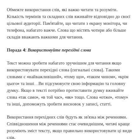
Обмежте використання слів, які важко читати та розуміти.
Кількість термінів та складних слів вживайте відповідно до своєї
цільової аудиторії. Пам’ятайте, що читати з екрану монітора, чи
телефона, набагато важче. Слова що містять чотири або більше
складів вважають важкими для читання.
Порада 4:
Використовуйте перехідні слова
Текст можна зробити набагато зручнішим для читання якщо
використовувати перехідні слова (сигнальні слова). Такими
словами є «найважливіший», «тому що», «таким чином», «крім
цього» та інші…Ви підсумовуєте свою інформацію та головну
думку. Якщо в тексті потрібно протиставити думку вживайте
слова «так само», «в той час», «як» тощо. Слова «отже», «тому»
та інші, допоможуть зробити висновок у записі, статті.
Використання перехідних слів будуть як зв’язка між реченнями.
Співвідношення між реченнями стає очевиднішим, читачі краще
розуміють зміст тексту, якщо правильно використовувати ці види
слів.