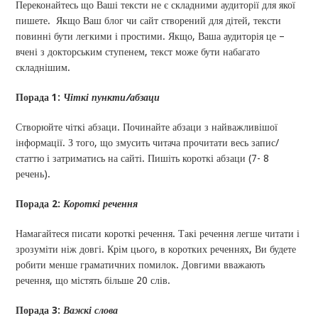
Переконайтесь що Ваші тексти не є складними аудиторії для якої
пишете. Якщо Ваш блог чи сайт створений для дітей, тексти
повинні бути легкими і простими. Якщо, Ваша аудиторія це –
вчені з докторським ступенем, текст може бути набагато
складнішим.
Порада 1:
Чіткі пункти/абзаци
Створюйте чіткі абзаци. Починайте абзаци з найважливішої
інформації. З того, що змусить читача прочитати весь запис/
статтю і затриматись на сайті. Пишіть короткі абзаци (7- 8
речень).
Порада 2:
Короткі речення
Намагайтеся писати короткі речення. Такі речення легше читати і
зрозуміти ніж довгі. Крім цього, в коротких реченнях, Ви будете
робити менше граматичних помилок. Довгими вважають
речення, що містять більше 20 слів.
Порада 3:
Важкі слова