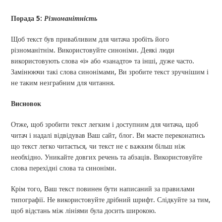
Порада 5:
Різноманітність
Щоб текст був привабливим для читача зробіть його
різноманітнім. Використовуйте синоніми. Деякі люди
використовують слова «і» або «занадто» та інші, дуже часто.
Замінюючи такі слова синонімами, Ви зробите текст зручнішим і
не таким незграбним для читання.
Висновок
Отже, щоб зробити текст легким і доступним для читача, щоб
читач і надалі відвідував Ваш сайт, блог. Ви маєте переконатись
що текст легко читається, чи текст не є важким більш ніж
необхідно. Уникайте довгих речень та абзаців. Використовуйте
слова перехідні слова та синоніми.
Крім того, Ваш текст повинен бути написаний за правилами
типографії. Не використовуйте дрібний шрифт. Слідкуйте за тим,
щоб відстань між лініями була досить широкою.