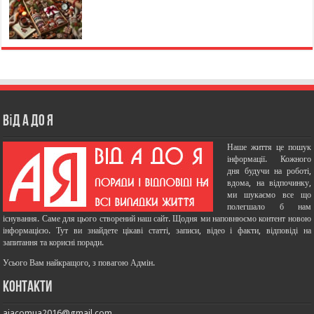
Від А до Я
Наше життя це пошук
інформації. Кожного
дня будучи на роботі,
вдома, на відпочинку,
ми шукаємо все що
полегшало б нам
існування. Саме для цього створений наш сайт. Щодня ми наповнюємо контент новою
інформацією. Тут ви знайдете цікаві статті, записи, відео і факти, відповіді на
запитання та корисні поради.
Усього Вам найкращого, з повагою Адмін.
Контакти
aiacomua2016@gmail.com