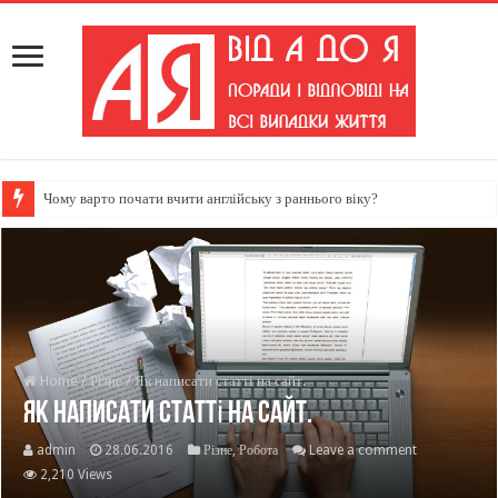
Чому варто почати вчити англійську з раннього віку?
Home
/
Різне
/
Як написати статті на сайт.
Як написати статті на сайт.
admin
28.06.2016
Різне
,
Робота
Leave a comment
2,210 Views