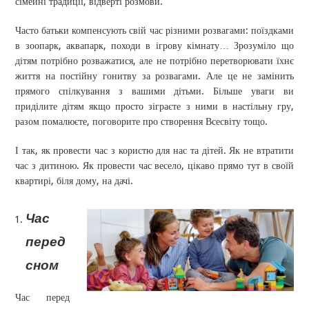
сімейні традиції, відверті розмови.
Часто батьки компенсують свій час різними розвагами: поїздками
в зоопарк, аквапарк, походи в ігрову кімнату… Зрозуміло що
дітям потрібно розважатися, але не потрібно перетворювати їхнє
життя на постійну гонитву за розвагами. Але це не замінить
прямого спілкування з вашими дітьми. Більше уваги ви
приділите дітям якщо просто зіграєте з ними в настільну гру,
разом помалюєте, поговорите про створення Всесвіту тощо.
І так, як провести час з користю для нас та дітей. Як не втратити
час з дитиною. Як провести час весело, цікаво прямо тут в своїй
квартирі, біля дому, на дачі.
Час
перед
сном
Час перед