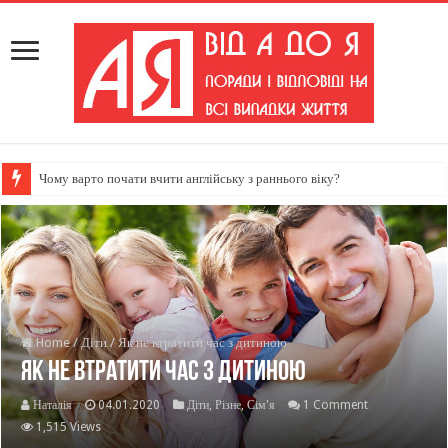
Чому варто почати вчити англійську з раннього віку?
Home
/
Діти
/
Як не втратити час з дитиною
Як не втратити час з дитиною
Наталія
04.01.2020
Діти
,
Різне
,
Сім'я
1 Comment
1,515 Views