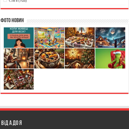
Сім'я
(103)
Фото новин
Від А до Я