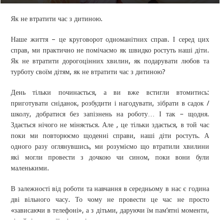
Як не втратити час з дитиною.
Наше життя – це круговорот одноманітних справ. І серед цих
справ, ми практично не помічаємо як швидко ростуть наші діти.
Як не втратити дорогоцінних хвилин, як подарувати любов та
турботу своїм дітям, як не втратити час з дитиною?
День тільки починається, а ви вже встигли втомитись:
приготувати сніданок, розбудити і нагодувати, зібрати в садок /
школу, добратися без запізнень на роботу… І так – щодня.
Здається нічого не міняється. Але , це тільки здається, в той час
поки ми повторюємо щоденні справи, наші діти ростуть. А
одного разу оглянувшись, ми розуміємо що втратили хвилини
які могли провести з дочкою чи сином, поки вони були
маленькими.
В залежності від роботи та навчання в середньому в нас є година
дві вільного часу. То чому не провести це час не просто
«зависаючи в телефоні», а з дітьми, даруючи їм пам’ятні моменти,