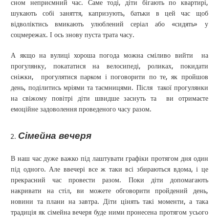
сном неприємний час. Саме тоді, діти бігають по квартирі,
шукають собі заняття, капризують, батьки в цей час щоб
відволіктись вмикають улюблений серіал або «сидять» у
соцмережах. І ось знову пуста трата часу.
А якщо на вулиці хороша погода можна сміливо вийти на
прогулянку, покататися на велосипеді, роликах, покидати
сніжки, прогулятися парком і поговорити по те, як пройшов
день, поділитись мріями та таємницями. Після такої прогулянки
на свіжому повітрі діти швидше заснуть та ви отримаєте
емоційне задоволення проведеного часу разом.
Сімейна вечеря
В наш час дуже важко під лаштувати графіки протягом дня один
під одного. Але ввечері все ж таки всі збираються вдома, і це
прекрасний час провести разом. Поки діти допомагають
накривати на стіл, ви можете обговорити пройдений день,
новини та плани на завтра. Діти цінять такі моменти, а така
традиція як сімейна вечеря буде ними пронесена протягом усього