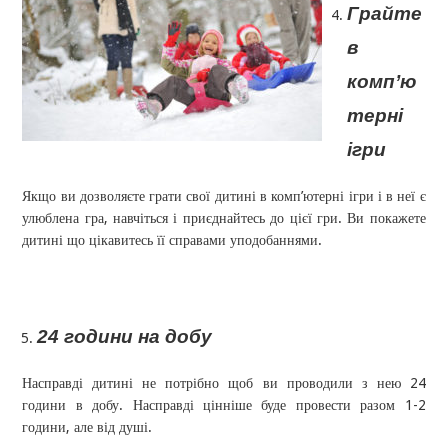
Грайте
в
комп’ю
терні
ігри
Якщо ви дозволяєте грати свої дитині в комп’ютерні ігри і в неї є
улюблена гра, навчіться і приєднайтесь до цієї гри. Ви покажете
дитині що цікавитесь її справами уподобаннями.
24 години на добу
Насправді дитині не потрібно щоб ви проводили з нею 24
години в добу. Насправді цінніше буде провести разом 1-2
години, але від душі.