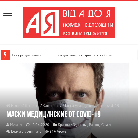
Ресурс для мамы: 5 решений для мам, которые хотят больше
Home
/
Красота / Здоровье
/
Маски медицинские от covid-19
Маски медицинские от covid-19
Наталія
12.04.2020
Красота / Здоровье
,
Разное
,
Семья
Leave a comment
916 Views