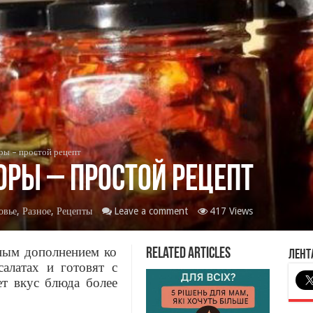
ы – простой рецепт
ры – простой рецепт
овье
,
Разное
,
Рецепты
Leave a comment
417 Views
ным дополнением ко
Related Articles
Лент
алатах и готовят с
ет вкус блюда более