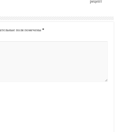
рецепт
ательные поля помечены
*