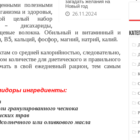
загадать желания на
ценными полезными
Новый год
ганизма и здоровья,
26.11.2024
вой целый набор
в – дисахариды,
ищевые волокна. Обильный и витаминный и
Кате
, В5, кальций, фосфор, магний, натрий, калий.
там со средней калорийностью, следовательно,
Д
ом количестве для диетического и правильного
Д
чать в свой ежедневный рацион, тем самым
К
мидоры ингредиенты:
в
О
 или гранулированного чеснока
Р
янских трав
дсолнечного или оливкового масла
Р