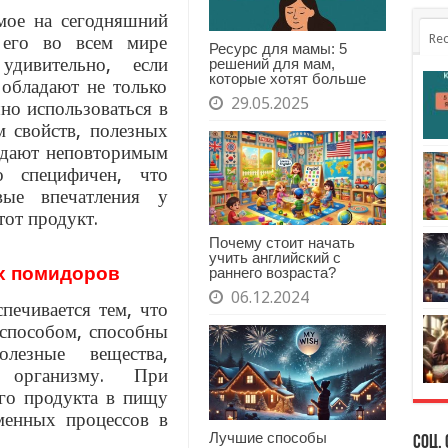
мое на сегодняшний
 его во всем мире
Rec
Ресурс для мамы: 5
дивительно, если
решений для мам,
которые хотят больше
 обладают не только
29.05.2025
но использоваться в
м свойств, полезных
ладают неповторимым
о специфичен, что
вые впечатления у
тот продукт.
Почему стоит начать
учить английский с
х помидоров
раннего возраста?
06.12.2024
печивается тем, что
способом, способны
лезные вещества,
у организму. При
го продукта в пищу
менных процессов в
Лучшие способы
Соц. 