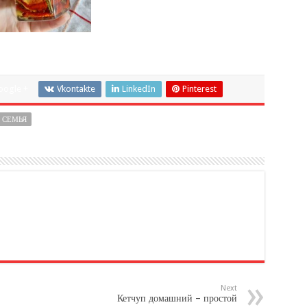
oogle +
Vkontakte
LinkedIn
Pinterest
СЕМЬЯ
Next
Кетчуп домашний – простой