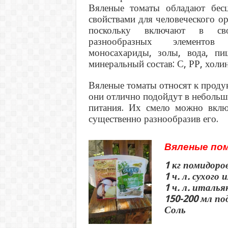
Вяленые томаты обладают бес
свойствами для человеческого ор
поскольку включают в с
разнообразных элементо
моносахариды, золы, вода, п
минеральный состав: С, РР, холин
Вяленые томаты относят к продук
они отлично подойдут в небольш
питания. Их смело можно вклю
существенно разнообразив его.
Вяленые по
1 кг помидоро
1 ч. л. сухого
1 ч. л. италь
150-200 мл по
Соль