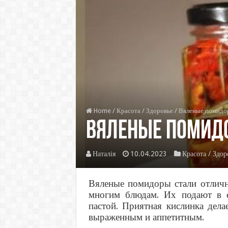
Home
/
Красота / Здоровье
/
Вяленые помидор
Вяленые помидо
Наталія
10.04.2023
Красота / Здор
Вяленые помидоры стали отлич
многим блюдам. Их подают в с
пастой. Приятная кислинка дела
выраженным и аппетитным.