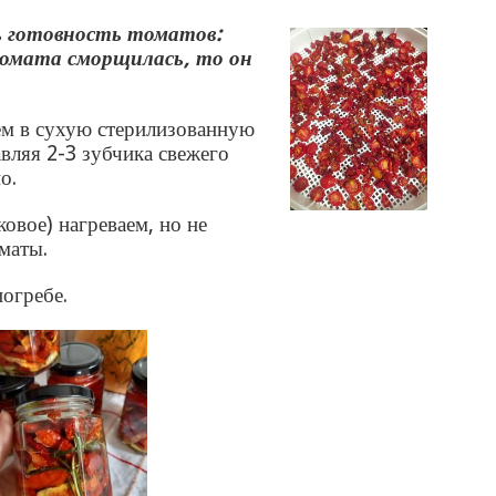
ь готовность томатов:
томата сморщилась, то он
ем в сухую стерилизованную
авляя 2-3 зубчика свежего
о.
овое) нагреваем, но не
маты.
погребе.