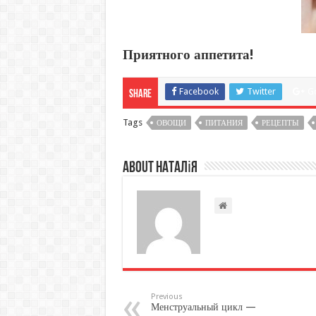
Приятного аппетита!
Facebook
Twitter
G
Share
Tags
ОВОЩИ
ПИТАНИЯ
РЕЦЕПТЫ
About Наталія
Previous
Менструальный цикл —