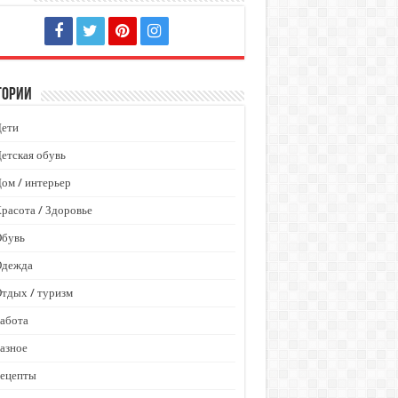
гории
Дети
етская обувь
ом / интерьер
расота / Здоровье
Обувь
Одежда
тдых / туризм
абота
азное
Рецепты