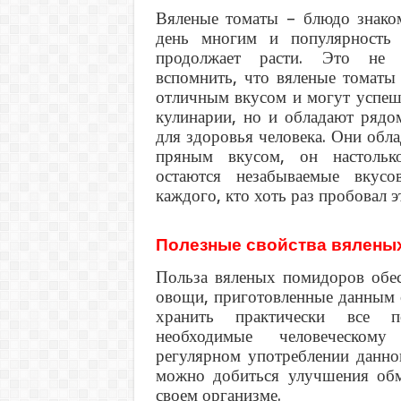
Вяленые томаты – блюдо знако
день многим и популярность
продолжает расти. Это не у
вспомнить, что вяленые томаты
отличным вкусом и могут успеш
кулинарии, но и обладают рядо
для здоровья человека. Они об
пряным вкусом, он настольк
остаются незабываемые вкусо
каждого, кто хоть раз пробовал э
Полезные свойства вялены
Польза вяленых помидоров обес
овощи, приготовленные данным 
хранить практически все по
необходимые человеческом
регулярном употреблении данно
можно добиться улучшения об
своем организме.