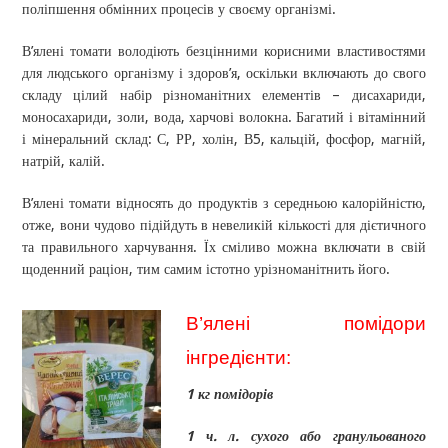
поліпшення обмінних процесів у своєму організмі.
В’ялені томати володіють безцінними корисними властивостями
для людського організму і здоров’я, оскільки включають до свого
складу цілий набір різноманітних елементів – дисахариди,
моносахариди, золи, вода, харчові волокна. Багатий і вітамінний
і мінеральний склад: С, РР, холін, В5, кальцій, фосфор, магній,
натрій, калій.
В’ялені томати відносять до продуктів з середньою калорійністю,
отже, вони чудово підійдуть в невеликій кількості для дієтичного
та правильного харчування. Їх сміливо можна включати в свій
щоденний раціон, тим самим істотно урізноманітнить його.
В’ялені помідори
інгредієнти:
1 кг помідорів
1 ч. л. сухого або гранульованого