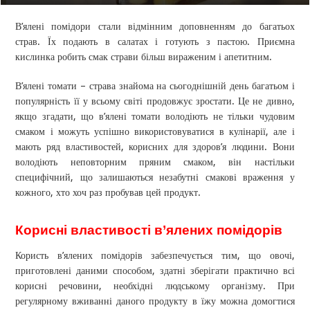
В’ялені помідори стали відмінним доповненням до багатьох
страв. Їх подають в салатах і готують з пастою. Приємна
кислинка робить смак страви більш вираженим і апетитним.
В’ялені томати – страва знайома на сьогоднішній день багатьом і
популярність її у всьому світі продовжує зростати. Це не дивно,
якщо згадати, що в’ялені томати володіють не тільки чудовим
смаком і можуть успішно використовуватися в кулінарії, але і
мають ряд властивостей, корисних для здоров’я людини. Вони
володіють неповторним пряним смаком, він настільки
специфічний, що залишаються незабутні смакові враження у
кожного, хто хоч раз пробував цей продукт.
Корисні властивості в’ялених помідорів
Користь в’ялених помідорів забезпечується тим, що овочі,
приготовлені даними способом, здатні зберігати практично всі
корисні речовини, необхідні людському організму. При
регулярному вживанні даного продукту в їжу можна домогтися