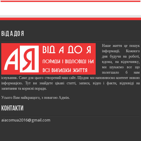
Від А до Я
Наше життя це пошук
інформації. Кожного
дня будучи на роботі,
вдома, на відпочинку,
ми шукаємо все що
полегшало б нам
існування. Саме для цього створений наш сайт. Щодня ми наповнюємо контент новою
інформацією. Тут ви знайдете цікаві статті, записи, відео і факти, відповіді на
запитання та корисні поради.
Усього Вам найкращого, з повагою Адмін.
Контакти
aiacomua2016@gmail.com