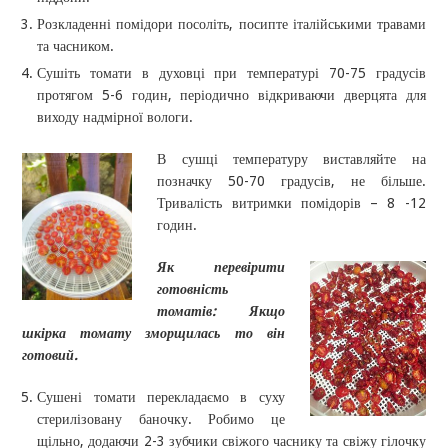
Розкладенні помідори посоліть, посипте італійськими травами
та часником.
Сушіть томати в духовці при температурі 70-75 градусів
протягом 5-6 годин, періодично відкриваючи дверцята для
виходу надмірної вологи.
В сушці температуру виставляйте на
позначку 50-70 градусів, не більше.
Тривалість витримки помідорів – 8 -12
годин.
Як перевірити
готовність
томатів: Якщо
шкірка томату зморщилась то він
готовий.
Сушені томати перекладаємо в суху
стерилізовану баночку. Робимо це
щільно, додаючи 2-3 зубчики свіжого часнику та свіжу гілочку