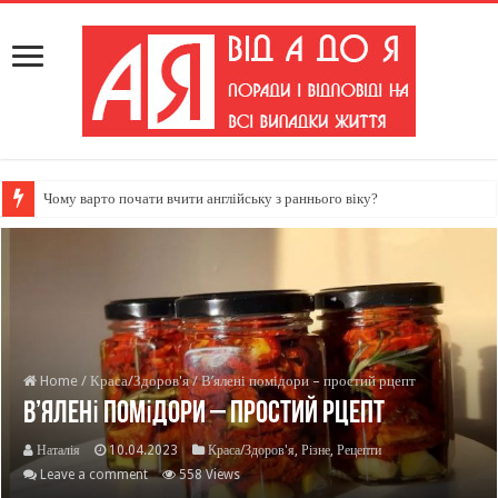
Чому варто почати вчити англійську з раннього віку?
Home
/
Краса/Здоров'я
/
В’ялені помідори – простий рцепт
В’ялені помідори – простий рцепт
Наталія
10.04.2023
Краса/Здоров'я
,
Різне
,
Рецепти
Leave a comment
558 Views