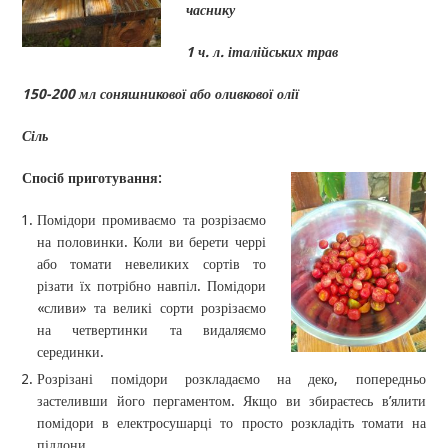
часнику
1 ч. л. італійських трав
150-200 мл соняшникової або оливкової олії
Сіль
Спосіб приготування:
Помідори промиваємо та розрізаємо
на половинки. Коли ви берети черрі
або томати невеликих сортів то
різати їх потрібно навпіл. Помідори
«сливи» та великі сорти розрізаємо
на четвертинки та видаляємо
серединки.
Розрізані помідори розкладаємо на деко, попередньо
застеливши його пергаментом. Якщо ви збираєтесь в’ялити
помідори в електросушарці то просто розкладіть томати на
піддони.